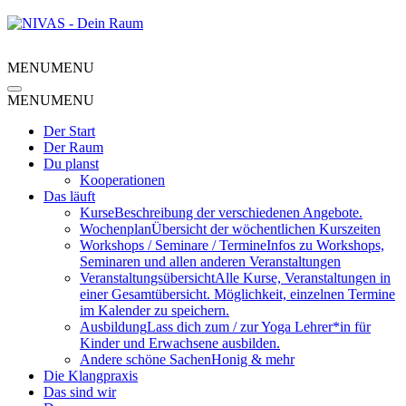
MENU
MENU
MENU
MENU
Der Start
Der Raum
Du planst
Kooperationen
Das läuft
Kurse
Beschreibung der verschiedenen Angebote.
Wochenplan
Übersicht der wöchentlichen Kurszeiten
Workshops / Seminare / Termine
Infos zu Workshops,
Seminaren und allen anderen Veranstaltungen
Veranstaltungsübersicht
Alle Kurse, Veranstaltungen in
einer Gesamtübersicht. Möglichkeit, einzelnen Termine
im Kalender zu speichern.
Ausbildung
Lass dich zum / zur Yoga Lehrer*in für
Kinder und Erwachsene ausbilden.
Andere schöne Sachen
Honig & mehr
Die Klangpraxis
Das sind wir