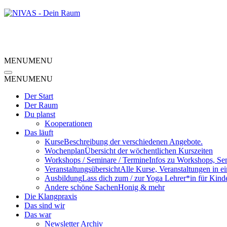
MENU
MENU
MENU
MENU
Der Start
Der Raum
Du planst
Kooperationen
Das läuft
Kurse
Beschreibung der verschiedenen Angebote.
Wochenplan
Übersicht der wöchentlichen Kurszeiten
Workshops / Seminare / Termine
Infos zu Workshops, Se
Veranstaltungsübersicht
Alle Kurse, Veranstaltungen in e
Ausbildung
Lass dich zum / zur Yoga Lehrer*in für Kind
Andere schöne Sachen
Honig & mehr
Die Klangpraxis
Das sind wir
Das war
Newsletter Archiv