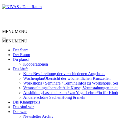
MENU
MENU
MENU
MENU
Der Start
Der Raum
Du planst
Kooperationen
Das läuft
Kurse
Beschreibung der verschiedenen Angebote.
Wochenplan
Übersicht der wöchentlichen Kurszeiten
Workshops / Seminare / Termine
Infos zu Workshops, Se
Veranstaltungsübersicht
Alle Kurse, Veranstaltungen in e
Ausbildung
Lass dich zum / zur Yoga Lehrer*in für Kind
Andere schöne Sachen
Honig & mehr
Die Klangpraxis
Das sind wir
Das war
Newsletter Archiv