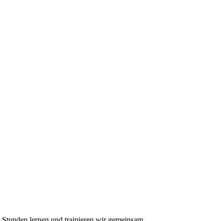
n Stunden lernen und trainieren wir gemeinsam