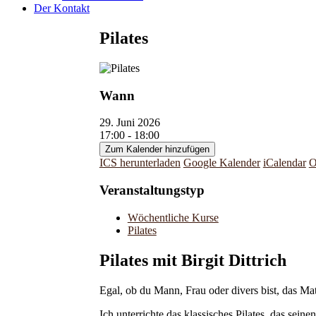
Der Kontakt
Pilates
Wann
29. Juni 2026
17:00 - 18:00
Zum Kalender hinzufügen
ICS herunterladen
Google Kalender
iCalendar
O
Veranstaltungstyp
Wöchentliche Kurse
Pilates
Pilates mit Birgit Dittrich
Egal, ob du Mann, Frau oder divers bist, das Mat
Ich unterrichte das klassisches Pilates, das se