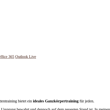
ffice 365
Outlook Live
tentraining bietet ein
ideales Ganzkörpertraining
für jeden.
inen Ursprung bewahrt und dennoch auf dem neuesten Stand ist. In meine