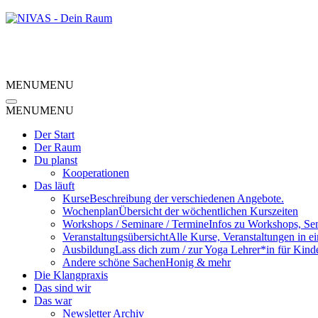
MENU
MENU
MENU
MENU
Der Start
Der Raum
Du planst
Kooperationen
Das läuft
Kurse
Beschreibung der verschiedenen Angebote.
Wochenplan
Übersicht der wöchentlichen Kurszeiten
Workshops / Seminare / Termine
Infos zu Workshops, Se
Veranstaltungsübersicht
Alle Kurse, Veranstaltungen in e
Ausbildung
Lass dich zum / zur Yoga Lehrer*in für Kind
Andere schöne Sachen
Honig & mehr
Die Klangpraxis
Das sind wir
Das war
Newsletter Archiv