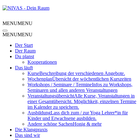
MENU
MENU
MENU
MENU
Der Start
Der Raum
Du planst
Kooperationen
Das läuft
Kurse
Beschreibung der verschiedenen Angebote.
Wochenplan
Übersicht der wöchentlichen Kurszeiten
Workshops / Seminare / Termine
Infos zu Workshops,
Seminaren und allen anderen Veranstaltungen
Veranstaltungsübersicht
Alle Kurse, Veranstaltungen in
einer Gesamtübersicht. Möglichkeit, einzelnen Termine
im Kalender zu speichern.
Ausbildung
Lass dich zum / zur Yoga Lehrer*in für
Kinder und Erwachsene ausbilden.
Andere schöne Sachen
Honig & mehr
Die Klangpraxis
Das sind wir