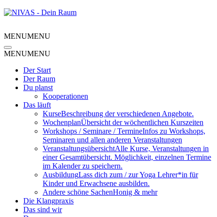
MENU
MENU
MENU
MENU
Der Start
Der Raum
Du planst
Kooperationen
Das läuft
Kurse
Beschreibung der verschiedenen Angebote.
Wochenplan
Übersicht der wöchentlichen Kurszeiten
Workshops / Seminare / Termine
Infos zu Workshops,
Seminaren und allen anderen Veranstaltungen
Veranstaltungsübersicht
Alle Kurse, Veranstaltungen in
einer Gesamtübersicht. Möglichkeit, einzelnen Termine
im Kalender zu speichern.
Ausbildung
Lass dich zum / zur Yoga Lehrer*in für
Kinder und Erwachsene ausbilden.
Andere schöne Sachen
Honig & mehr
Die Klangpraxis
Das sind wir