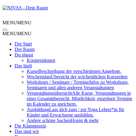
MENU
MENU
MENU
MENU
Der Start
Der Raum
Du planst
Kooperationen
Das läuft
Kurse
Beschreibung der verschiedenen Angebote.
Wochenplan
Übersicht der wöchentlichen Kurszeiten
Workshops / Seminare / Termine
Infos zu Workshops,
Seminaren und allen anderen Veranstaltungen
Veranstaltungsübersicht
Alle Kurse, Veranstaltungen in
einer Gesamtübersicht. Möglichkeit, einzelnen Termine
im Kalender zu speichern.
Ausbildung
Lass dich zum / zur Yoga Lehrer*in für
Kinder und Erwachsene ausbilden.
Andere schöne Sachen
Honig & mehr
Die Klangpraxis
Das sind wir