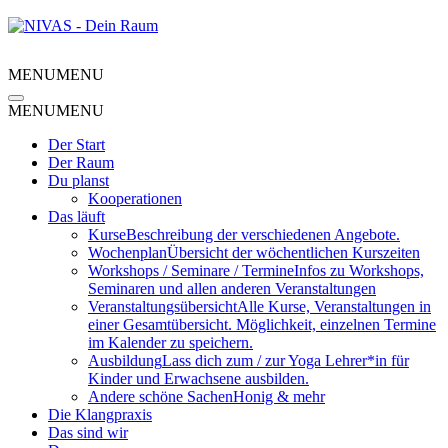
MENU
MENU
MENU
MENU
Der Start
Der Raum
Du planst
Kooperationen
Das läuft
Kurse
Beschreibung der verschiedenen Angebote.
Wochenplan
Übersicht der wöchentlichen Kurszeiten
Workshops / Seminare / Termine
Infos zu Workshops,
Seminaren und allen anderen Veranstaltungen
Veranstaltungsübersicht
Alle Kurse, Veranstaltungen in
einer Gesamtübersicht. Möglichkeit, einzelnen Termine
im Kalender zu speichern.
Ausbildung
Lass dich zum / zur Yoga Lehrer*in für
Kinder und Erwachsene ausbilden.
Andere schöne Sachen
Honig & mehr
Die Klangpraxis
Das sind wir