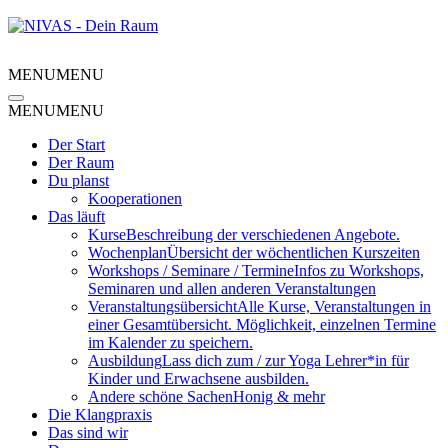
MENU
MENU
MENU
MENU
Der Start
Der Raum
Du planst
Kooperationen
Das läuft
Kurse
Beschreibung der verschiedenen Angebote.
Wochenplan
Übersicht der wöchentlichen Kurszeiten
Workshops / Seminare / Termine
Infos zu Workshops,
Seminaren und allen anderen Veranstaltungen
Veranstaltungsübersicht
Alle Kurse, Veranstaltungen in
einer Gesamtübersicht. Möglichkeit, einzelnen Termine
im Kalender zu speichern.
Ausbildung
Lass dich zum / zur Yoga Lehrer*in für
Kinder und Erwachsene ausbilden.
Andere schöne Sachen
Honig & mehr
Die Klangpraxis
Das sind wir