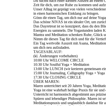
Du suchst nach einer kleinen Auszeit an einem O
Zeit für dich, um zur Ruhe zu kommen und auf
Unser Alltag ist geprägt von vielen verschiedenen
in einen harmonischen Einklang zu bringen.
Gönn dir einen Tag, um dich nur auf deine Yogap
Das schöne NIVAS ist ein idealer Ort, um zurüc
Das Dayretreat ist so konzipiert, dass du den Bl
Energien zu sammeln. Die Yogastunden laden Kör
Mantra und Meditation schenken Ruhe, Glück un
Nimm dir diesen Tag für dich und für die Vertie
Ein Tag wertvolle Auszeit mit Asana, Meditation
um dich neu aufzuladen.
TAGESABLAUF:
(kl. Änderungen vorbehalten)
10:00 Uhr WELCOME CIRCLE
10:30 Uhr Soulful Yoga + Meditation
13:00 Uhr LUNCH (wir kreieren gemeinsam ein
15:00 Uhr Journaling, Calligraphy Yoga + Yoga
17:30 Uhr CLOSING CIRCLE
ÜBER MAREN:
Maren unterrichtet seit 20 Jahren Yoga, Meditation
Yoga ist eine wahrhaft heilige Praxis für sie und
Unterricht ist harmonisch abgestimmt aus präzis
Spüren und lebendiger Philosophie. Maren ist sel
Meditationspraxis und unglaublich dankbar für al