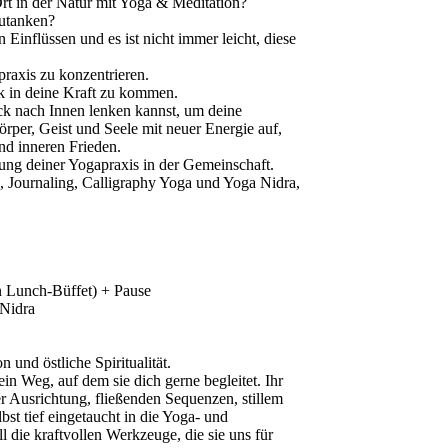
rt in der Natur mit Yoga & Meditation?
zutanken?
 Einflüssen und es ist nicht immer leicht, diese
raxis zu konzentrieren.
k in deine Kraft zu kommen.
ick nach Innen lenken kannst, um deine
per, Geist und Seele mit neuer Energie auf,
d inneren Frieden.
fung deiner Yogapraxis in der Gemeinschaft.
, Journaling, Calligraphy Yoga und Yoga Nidra,
 Lunch-Büffet) + Pause
 Nidra
 und östliche Spiritualität.
 ein Weg, auf dem sie dich gerne begleitet. Ihr
er Ausrichtung, fließenden Sequenzen, stillem
bst tief eingetaucht in die Yoga- und
l die kraftvollen Werkzeuge, die sie uns für