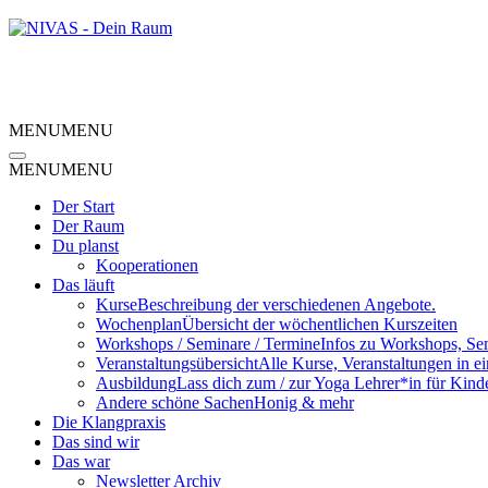
MENU
MENU
MENU
MENU
Der Start
Der Raum
Du planst
Kooperationen
Das läuft
Kurse
Beschreibung der verschiedenen Angebote.
Wochenplan
Übersicht der wöchentlichen Kurszeiten
Workshops / Seminare / Termine
Infos zu Workshops, Se
Veranstaltungsübersicht
Alle Kurse, Veranstaltungen in e
Ausbildung
Lass dich zum / zur Yoga Lehrer*in für Kind
Andere schöne Sachen
Honig & mehr
Die Klangpraxis
Das sind wir
Das war
Newsletter Archiv