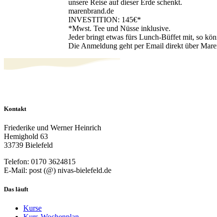
unsere Reise auf dieser Erde schenkt.
marenbrand.de
INVESTITION: 145€*
*Mwst. Tee und Nüsse inklusive.
Jeder bringt etwas fürs Lunch-Büffet mit, so k
Die Anmeldung geht per Email direkt über Mar
Kontakt
Friederike und Werner Heinrich
Hemighold 63
33739 Bielefeld
Telefon: 0170 3624815
E-Mail: post (@) nivas-bielefeld.de
Das läuft
Kurse
Kurs-Wochenplan