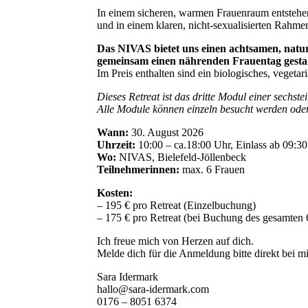
In einem sicheren, warmen Frauenraum entstehen
und in einem klaren, nicht-sexualisierten Rahme
Das NIVAS bietet uns einen achtsamen, naturv
gemeinsam einen nährenden Frauentag gestal
Im Preis enthalten sind ein biologisches, veget
Dieses Retreat ist das dritte Modul einer sechste
Alle Module können einzeln besucht werden ode
Wann:
30. August 2026
Uhrzeit:
10:00 – ca.18:00 Uhr, Einlass ab 09:3
Wo:
NIVAS, Bielefeld-Jöllenbeck
Teilnehmerinnen:
max. 6 Frauen
Kosten:
– 195 € pro Retreat (Einzelbuchung)
– 175 € pro Retreat (bei Buchung des gesamten 
Ich freue mich von Herzen auf dich.
Melde dich für die Anmeldung bitte direkt bei mi
Sara Idermark
hallo@sara-idermark.com
0176 – 8051 6374