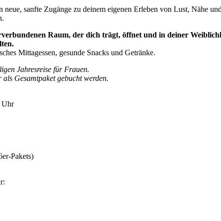
 neue, sanfte Zugänge zu deinem eigenen Erleben von Lust, Nähe und S
n.
erbundenen Raum, der dich trägt, öffnet und in deiner Weiblichke
ten.
arisches Mittagessen, gesunde Snacks und Getränke.
iligen Jahresreise für Frauen.
r als Gesamtpaket gebucht werden.
0 Uhr
6er-Pakets)
r: