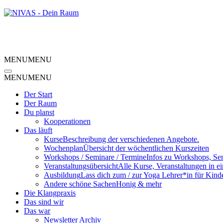
MENU
MENU
MENU
MENU
Der Start
Der Raum
Du planst
Kooperationen
Das läuft
Kurse
Beschreibung der verschiedenen Angebote.
Wochenplan
Übersicht der wöchentlichen Kurszeiten
Workshops / Seminare / Termine
Infos zu Workshops, Se
Veranstaltungsübersicht
Alle Kurse, Veranstaltungen in e
Ausbildung
Lass dich zum / zur Yoga Lehrer*in für Kind
Andere schöne Sachen
Honig & mehr
Die Klangpraxis
Das sind wir
Das war
Newsletter Archiv