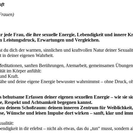
aft
 Frauen)
ür jede Frau, die ihre sexuelle Energie, Lebendigkeit und innere Kr
n Leistungsdruck, Erwartungen und Vergleichen.
 du dich der warmen, sinnlichen und kraftvollen Natur deiner Sexualität
lt in deiner eigenen Wahrheit.
editationen, sanften Berührungen, Atemarbeit, gemeinsamen Übungen z
ität im Körper anfühlt:
und Kraft.
Nähe und deine eigene Energie bewusster wahrnimmst – ohne Druck, o
 behutsame Erfassen deiner eigenen sexuellen Energie – wie sie sic
e, Respekt und Achtsamkeit begegnen kannst.
u deinem Schoßraum: deinem inneren Zentrum für Weiblichkeit, In
, Wünsche und leisen Impulse dort wirken – sanft, klar und immer
ualität:
endigkeit in dir erlebst – nicht als etwas, das du „tun“ musst, sondern 