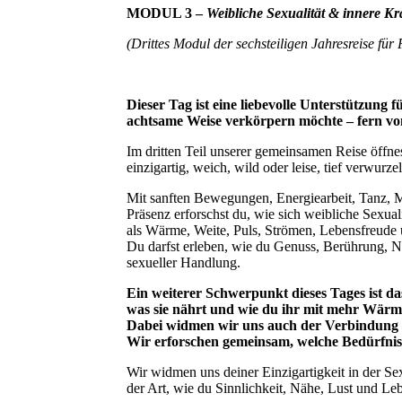
MODUL 3 –
Weibliche Sexualität & innere Kr
(Drittes Modul der sechsteiligen Jahresreise für
Dieser Tag ist eine liebevolle Unterstützung f
achtsame Weise verkörpern möchte – fern vo
Im dritten Teil unserer gemeinsamen Reise öffnest
einzigartig, weich, wild oder leise, tief verwurze
Mit sanften Bewegungen, Energiearbeit, Tanz, M
Präsenz erforschst du, wie sich weibliche Sexual
als Wärme, Weite, Puls, Strömen, Lebensfreude 
Du darfst erleben, wie du Genuss, Berührung, 
sexueller Handlung.
Ein weiterer Schwerpunkt dieses Tages ist das
was sie nährt und wie du ihr mit mehr Wärm
Dabei widmen wir uns auch der Verbindung z
Wir erforschen gemeinsam, welche Bedürfnisse
Wir widmen uns deiner Einzigartigkeit in der Sex
der Art, wie du Sinnlichkeit, Nähe, Lust und Leb