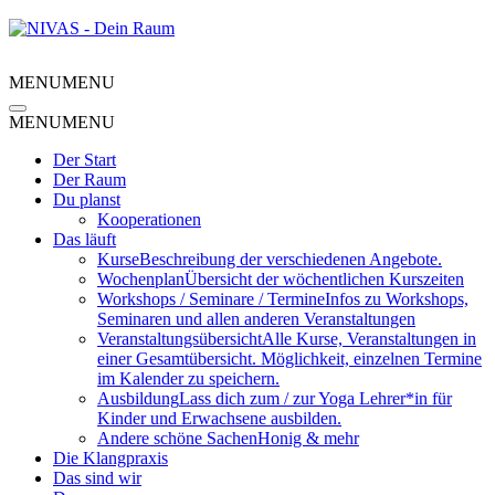
MENU
MENU
MENU
MENU
Der Start
Der Raum
Du planst
Kooperationen
Das läuft
Kurse
Beschreibung der verschiedenen Angebote.
Wochenplan
Übersicht der wöchentlichen Kurszeiten
Workshops / Seminare / Termine
Infos zu Workshops,
Seminaren und allen anderen Veranstaltungen
Veranstaltungsübersicht
Alle Kurse, Veranstaltungen in
einer Gesamtübersicht. Möglichkeit, einzelnen Termine
im Kalender zu speichern.
Ausbildung
Lass dich zum / zur Yoga Lehrer*in für
Kinder und Erwachsene ausbilden.
Andere schöne Sachen
Honig & mehr
Die Klangpraxis
Das sind wir