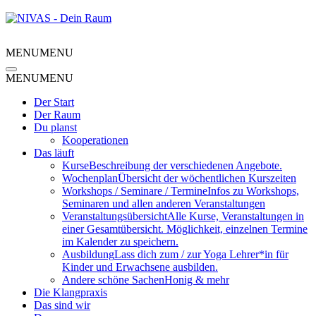
MENU
MENU
MENU
MENU
Der Start
Der Raum
Du planst
Kooperationen
Das läuft
Kurse
Beschreibung der verschiedenen Angebote.
Wochenplan
Übersicht der wöchentlichen Kurszeiten
Workshops / Seminare / Termine
Infos zu Workshops,
Seminaren und allen anderen Veranstaltungen
Veranstaltungsübersicht
Alle Kurse, Veranstaltungen in
einer Gesamtübersicht. Möglichkeit, einzelnen Termine
im Kalender zu speichern.
Ausbildung
Lass dich zum / zur Yoga Lehrer*in für
Kinder und Erwachsene ausbilden.
Andere schöne Sachen
Honig & mehr
Die Klangpraxis
Das sind wir