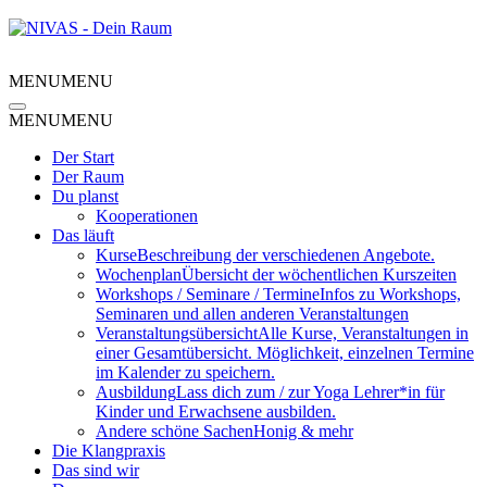
MENU
MENU
MENU
MENU
Der Start
Der Raum
Du planst
Kooperationen
Das läuft
Kurse
Beschreibung der verschiedenen Angebote.
Wochenplan
Übersicht der wöchentlichen Kurszeiten
Workshops / Seminare / Termine
Infos zu Workshops,
Seminaren und allen anderen Veranstaltungen
Veranstaltungsübersicht
Alle Kurse, Veranstaltungen in
einer Gesamtübersicht. Möglichkeit, einzelnen Termine
im Kalender zu speichern.
Ausbildung
Lass dich zum / zur Yoga Lehrer*in für
Kinder und Erwachsene ausbilden.
Andere schöne Sachen
Honig & mehr
Die Klangpraxis
Das sind wir