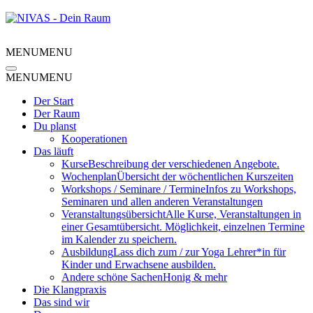
MENU
MENU
MENU
MENU
Der Start
Der Raum
Du planst
Kooperationen
Das läuft
Kurse
Beschreibung der verschiedenen Angebote.
Wochenplan
Übersicht der wöchentlichen Kurszeiten
Workshops / Seminare / Termine
Infos zu Workshops,
Seminaren und allen anderen Veranstaltungen
Veranstaltungsübersicht
Alle Kurse, Veranstaltungen in
einer Gesamtübersicht. Möglichkeit, einzelnen Termine
im Kalender zu speichern.
Ausbildung
Lass dich zum / zur Yoga Lehrer*in für
Kinder und Erwachsene ausbilden.
Andere schöne Sachen
Honig & mehr
Die Klangpraxis
Das sind wir