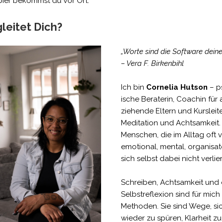
apier bekommst du vor Ort.
leitet Dich?
„Worte sind die Software deiner
– Vera F. Birkenbihl
Ich bin
Cornelia Hutson
– p
ische Beraterin, Coachin für a
ziehende Eltern und Kursleite
Meditation und Achtsamkeit. 
Menschen, die im Alltag oft v
emotional, mental, organisat
sich selbst dabei nicht verlie
Schreiben, Achtsamkeit und 
Selbstreflexion sind für mich
Methoden. Sie sind Wege, sic
wieder zu spüren, Klarheit 