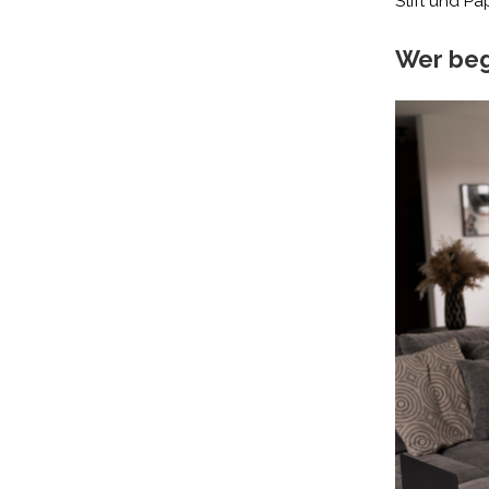
Stift und P
Wer beg