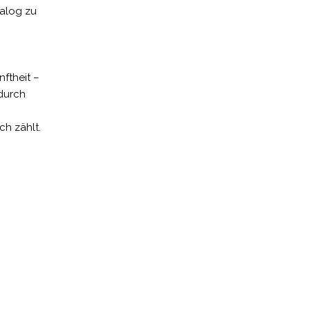
ialog zu
nftheit –
durch
ch zählt.