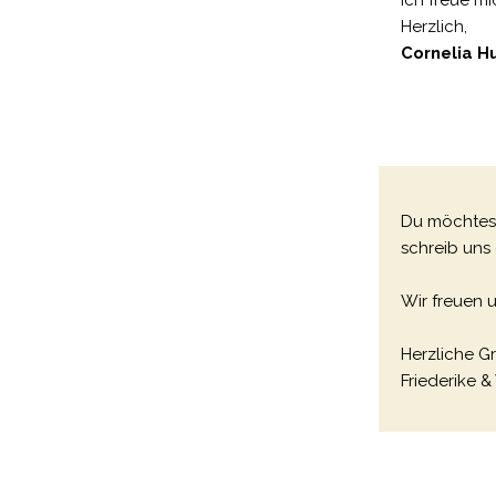
Ich freue mi
Herzlich,
Cornelia H
Du möchtest
schreib uns
Wir freuen 
Herzliche G
Friederike &