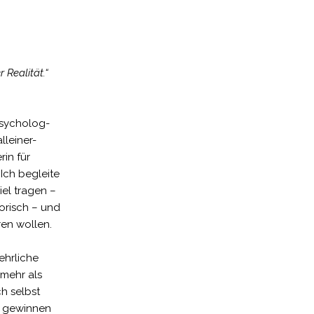
 Realität.“
sycholog-
lleiner-
rin für
Ich begleite
iel tragen –
orisch – und
ren wollen.
ehrliche
 mehr als
h selbst
zu gewinnen