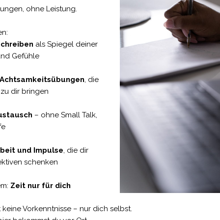
ungen, ohne Leistung.
en:
Schreiben
als Spiegel deiner
nd Gefühle
 Achtsamkeitsübungen
, die
zu dir bringen
Austausch
– ohne Small Talk,
fe
rbeit und Impulse
, die dir
ektiven schenken
em:
Zeit nur für dich
keine Vorkenntnisse – nur dich selbst.