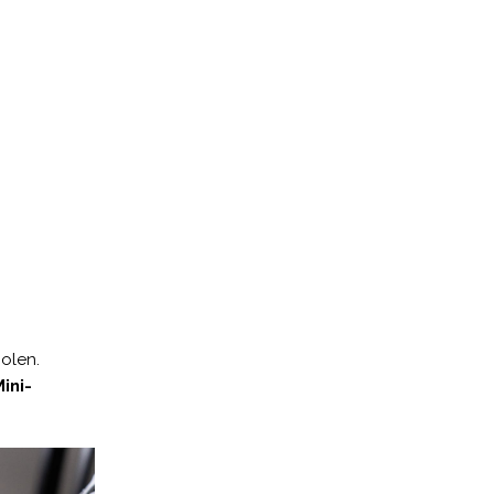
holen.
ini-