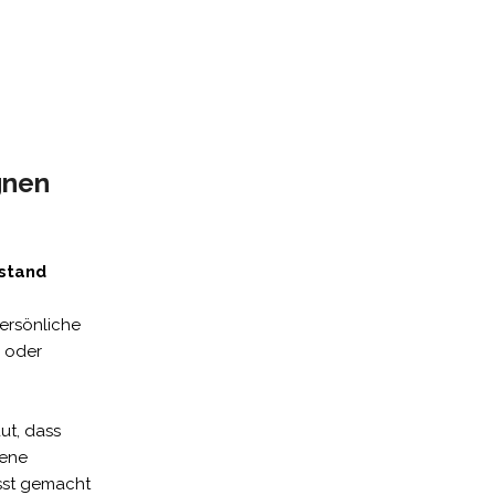
gnen
ustand
persönliche
n oder
ut, dass
gene
sst gemacht