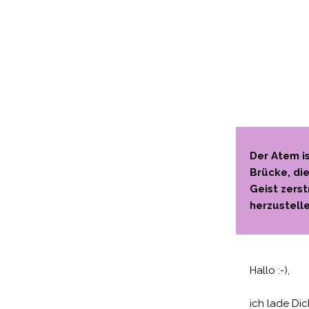
Der Atem i
Brücke, di
Geist zers
herzustelle
Hallo :-),
ich lade Dic