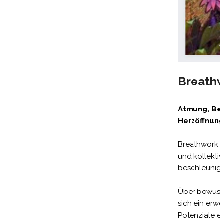
Breath
Atmung, Be
Herzöffnun
Breathwork 
und kollekt
beschleunig
Über bewuss
sich ein erw
Potenziale 