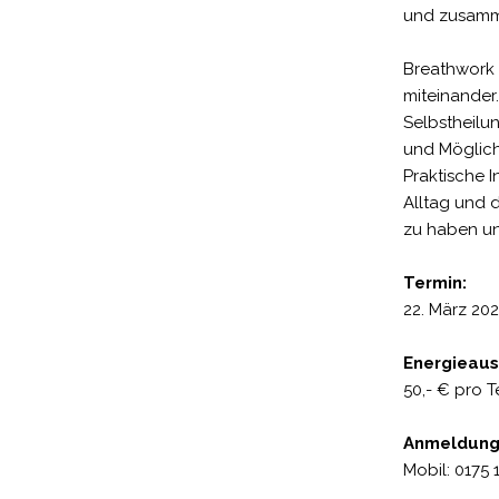
und zusamme
Breathwork 
miteinander.
Selbstheilu
und Möglich
Praktische I
Alltag und d
zu haben u
Termin:
22. März 202
Energieaus
50,- € pro 
Anmeldung
Mobil: 0175