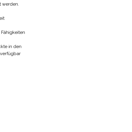
t werden.
it
 Fähigkeiten
ckte in den
 verfügbar